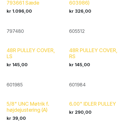
793661 Sæde
603986)
kr
1.096,00
kr
326,00
797480
605512
48R PULLEY COVER,
48R PULLEY COVER,
LS
RS
kr
145,00
kr
145,00
601985
601984
5/8" UNC Møtrik f.
6.00" IDLER PULLEY
højdejustering (A)
kr
290,00
kr
39,00