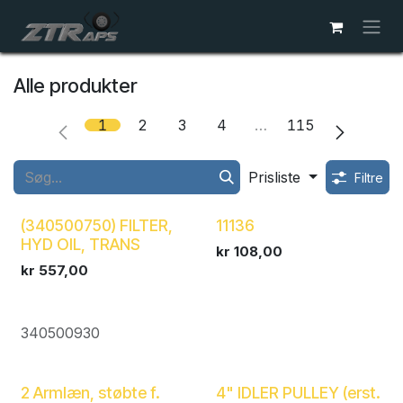
Skip to Content
Alle produkter
1
2
3
4
…
115
Prisliste
Filtre
(340500750) FILTER,
11136
HYD OIL, TRANS
kr
108,00
kr
557,00
340500930
2 Armlæn, støbte f.
4" IDLER PULLEY (erst.