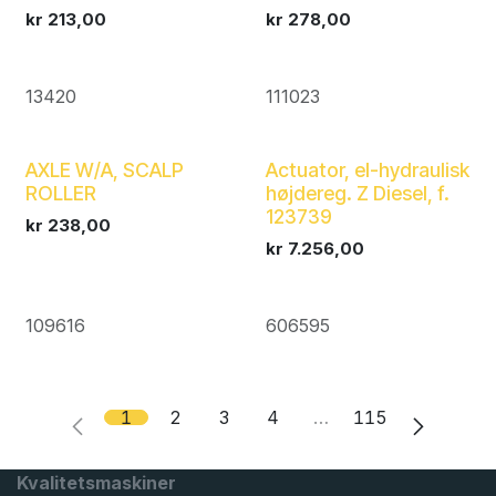
kr
213,00
kr
278,00
13420
111023
AXLE W/A, SCALP
Actuator, el-hydraulisk
ROLLER
højdereg. Z Diesel, f.
123739
kr
238,00
kr
7.256,00
109616
606595
1
2
3
4
…
115
Kvalitetsmaskiner