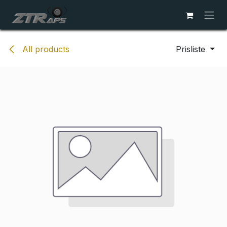
Skip to Content
All products
Prisliste