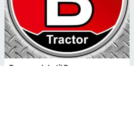
Reservedele til Branson
Kontakt Torben Nielsen på telefon 4213 4213 eller
mail på tn@ztr.dk for henvendelser vedrørende
reservedele til Branson.