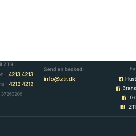
il ZTR:
Fø
Send en besked:
en
4213 4213
info@ztr.dk
Hust
rs
4213 4212
Bran
: 37263206
Gri
ZT