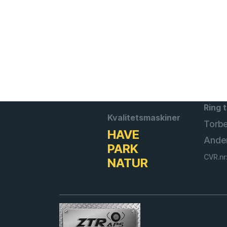
Ring t
Kvalitetsmaskiner
Torb
HAVE
Ande
PARK
CVR.nr
NATUR