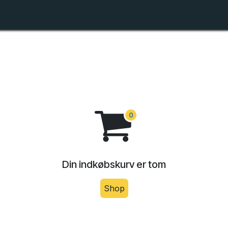
Shop
Forhandlerlister
Om ZTR
Din indkøbskurv er tom
Shop