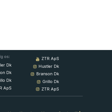
lg os:
ZTR ApS
ler Dk
Hustler Dk
son Dk
Branson Dk
llo Dk
Grillo Dk
R ApS
ZTR ApS