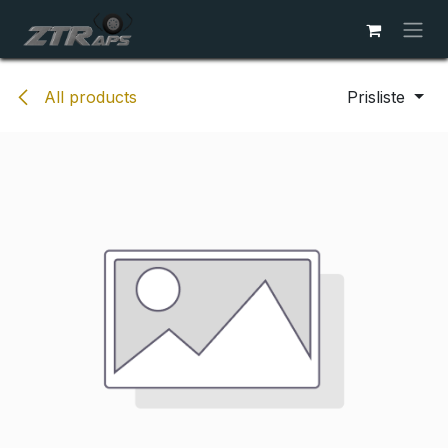
Skip to Content
All products
Prisliste