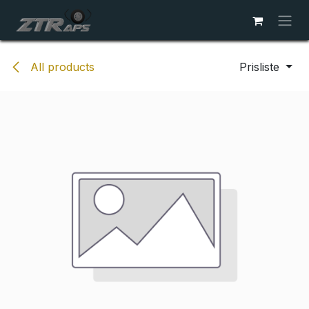
Skip to Content
All products
Prisliste