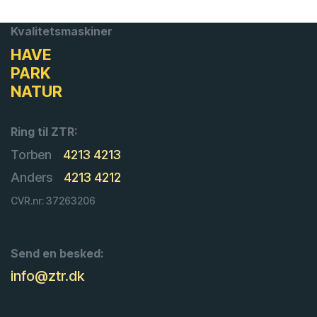
Kvalitetsmaskiner
HAVE
PARK
NATUR
Ring til ZTR:
Torben
4213 4213
Anders
4213 4212
CVR.nr: 37263206
Send en besked:
info@ztr.dk