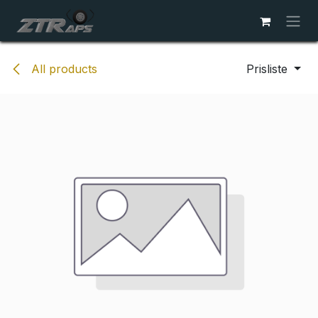
Skip to Content
All products
Prisliste