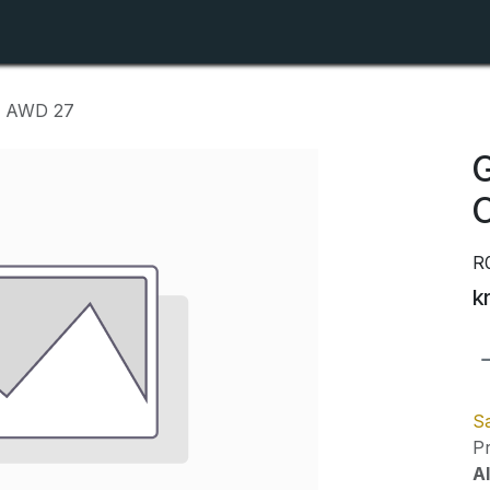
Shop
Forhandlerlister
Om ZTR
10 AWD 27
G
C
R
k
Sa
Pr
Al