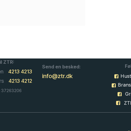
il ZTR:
Fø
Send en besked:
en
4213 4213
info@ztr.dk
Hust
rs
4213 4212
Bran
: 37263206
Gri
ZT