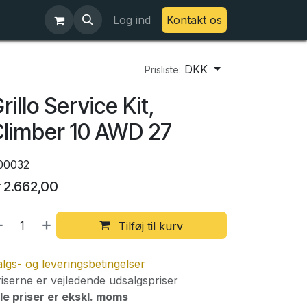
Log ind
Kontakt os
DKK
Prisliste:
rillo Service Kit,
limber 10 AWD 27
00032
r
2.662,00
Tilføj til kurv
lgs- og leveringsbetingelser
iserne er vejledende udsalgspriser
le priser er ekskl. moms