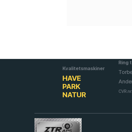
Ring t
Kvalitetsmaskiner
Torb
HAVE
Ande
PARK
CVR.nr
NATUR