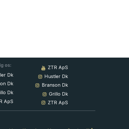
lg os:
ZTR ApS
ler Dk
Hustler Dk
son Dk
Branson Dk
llo Dk
Grillo Dk
R ApS
ZTR ApS