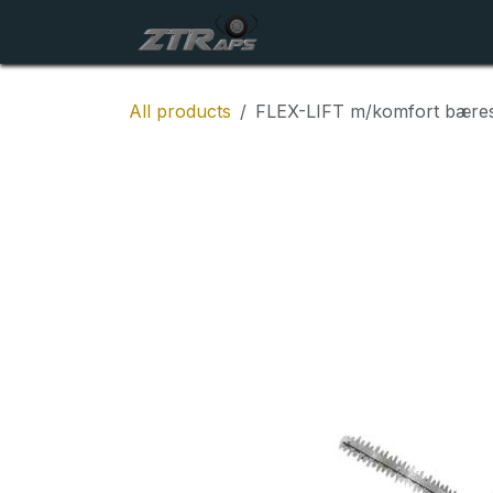
Skip to Content
Startside
Maskiner
All products
FLEX-LIFT m/komfort bære