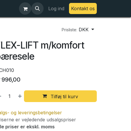
Log ind
Kontakt os
DKK
Prisliste:
LEX-LIFT m/komfort
bæresele
CH010
r
996,00
Tilføj til kurv
lgs- og leveringsbetingelser
iserne er vejledende udsalgspriser
le priser er ekskl. moms