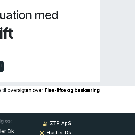
tuation med
ift
!
 til
oversigten over
Flex-lifte og beskæring
lg os:
ZTR ApS
ler Dk
Hustler Dk