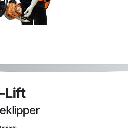
-Lift
keklipper
ftehjælp