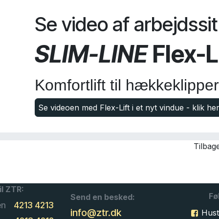
Se video af arbejdssi
SLIM-LINE
Flex-L
Komfortlift til hækkeklipper
Se videoen med Flex-Lift i et nyt vindue - klik her
Tilbage
il ZTR:
Fø
Send en besked:
en
4213 4213
info@ztr.dk
Hust