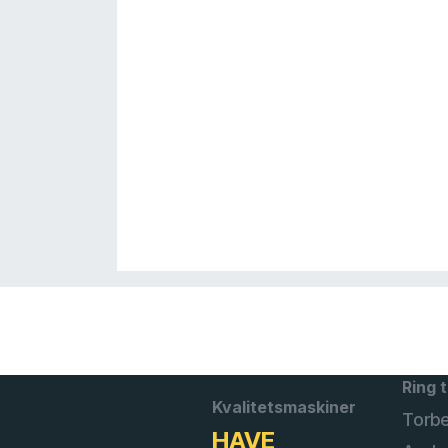
Ring t
Kvalitetsmaskiner
Torb
HAVE