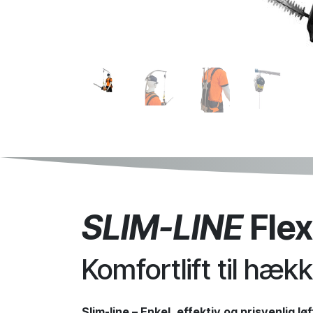
SLIM-LINE
Flex
Komfortlift til hæk
Slim-line – Enkel, effektiv og prisvenlig lø