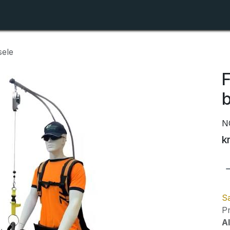
Shop
Forhandlerlister
Om ZTR
sele
F
N
k
Sa
Pr
Al