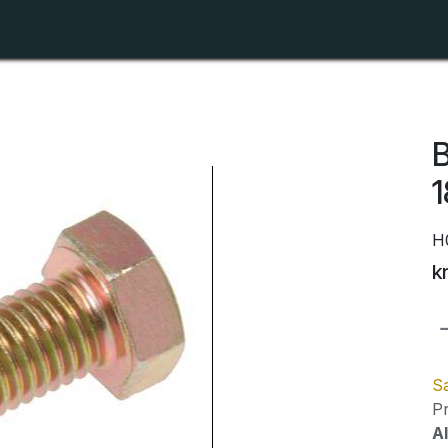
Shop
Forhandlerlister
Om ZTR
B
H
k
Sa
Pr
Al