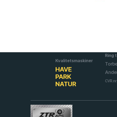
Ring t
Kvalitetsmaskiner
Torb
HAVE
Ande
PARK
CVR.nr
NATUR