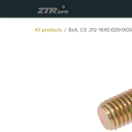
Skip to Content
Startside
Maskiner
All products
Bolt, CS .312-18X0.625HXG5