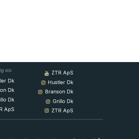
lg os:
ZTR ApS
ler Dk
Hustler Dk
son Dk
Branson Dk
llo Dk
Grillo Dk
R ApS
ZTR ApS