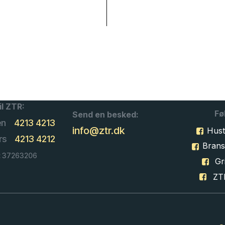
il ZTR:
Fø
Send en besked:
en
4213 4213
info@ztr.dk
Hust
rs
4213 4212
Bran
: 37263206
Gri
ZT