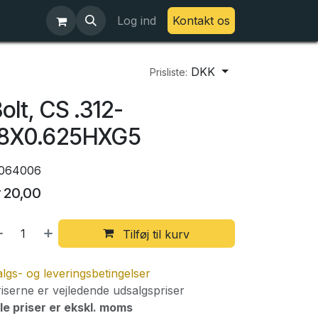
Log ind
Kontakt os
DKK
Prisliste:
olt, CS .312-
18X0.625HXG5
064006
r
20,00
Tilføj til kurv
lgs- og leveringsbetingelser
iserne er vejledende udsalgspriser
le priser er ekskl. moms