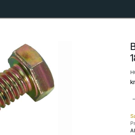
Shop
Forhandlerlister
Om ZTR
B
H
k
Sa
Pr
Al