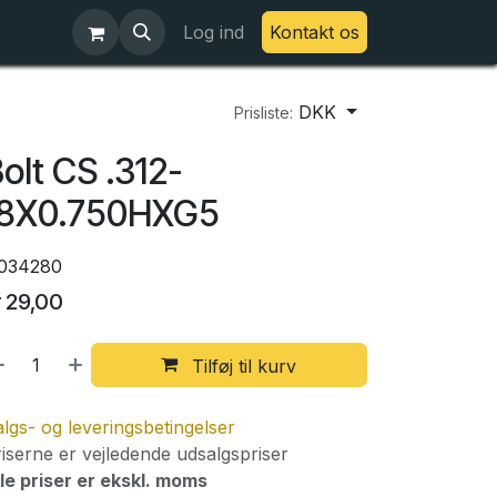
Log ind
Kontakt os
DKK
Prisliste:
olt CS .312-
18X0.750HXG5
034280
r
29,00
Tilføj til kurv
lgs- og leveringsbetingelser
iserne er vejledende udsalgspriser
le priser er ekskl. moms