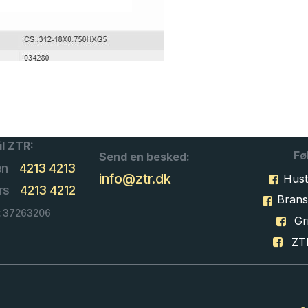
il ZTR:
Fø
Send en besked:
en
4213 4213
info@ztr.dk
Hust
rs
4213 4212
Bran
: 37263206
Gri
ZT