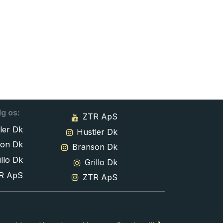
lg os:
ZTR ApS
ler Dk
Hustler Dk
son Dk
Branson Dk
llo Dk
Grillo Dk
R ApS
ZTR ApS