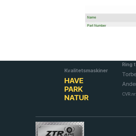
Ring t
Kvalitetsmaskiner
Torb
HAVE
Ande
PARK
CVR.nr
NATUR