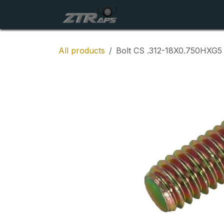
Skip to Content
Startside
Maskiner
All products
Bolt CS .312-18X0.750HXG5