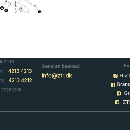
il ZTR:
Fø
Send en besked:
en
4213 4213
info@ztr.dk
Hust
rs
4213 4212
Bran
: 37263206
Gri
ZT