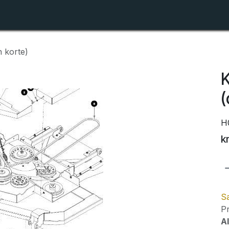
Shop
Forhandlerlister
Om ZTR
n korte)
K
(
H
k
Sa
Pr
Al