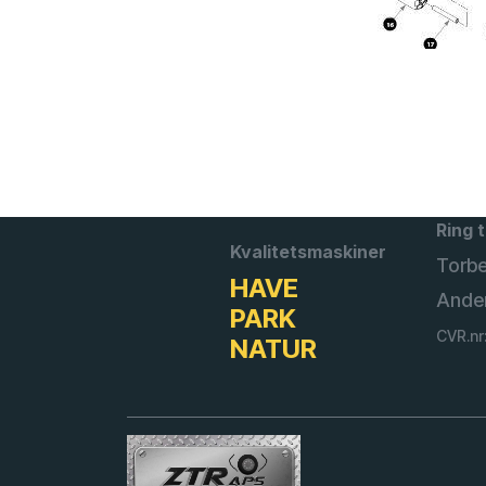
Ring t
Kvalitetsmaskiner
Torb
HAVE
Ande
PARK
CVR.nr
NATUR