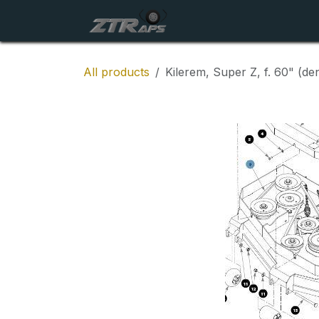
Skip to Content
Startside
Maskiner
All products
Kilerem, Super Z, f. 60" (de