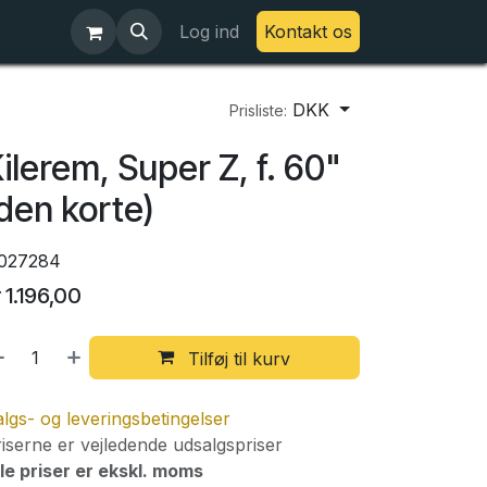
Log ind
Kontakt os
DKK
Prisliste:
ilerem, Super Z, f. 60"
den korte)
027284
r
1.196,00
Tilføj til kurv
lgs- og leveringsbetingelser
iserne er vejledende udsalgspriser
le priser er ekskl. moms