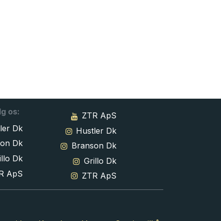
lg os:
ZTR ApS
ler Dk
Hustler Dk
son Dk
Branson Dk
llo Dk
Grillo Dk
R ApS
ZTR ApS