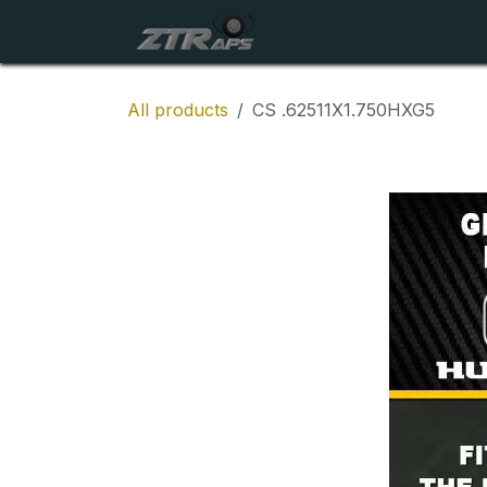
Skip to Content
Startside
Maskiner
All products
CS .62511X1.750HXG5