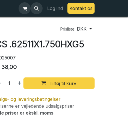
Log ind
Kontakt os
DKK
Prisliste:
S .62511X1.750HXG5
025007
r
38,00
Tilføj til kurv
lgs- og leveringsbetingelser
iserne er vejledende udsalgspriser
le priser er ekskl. moms