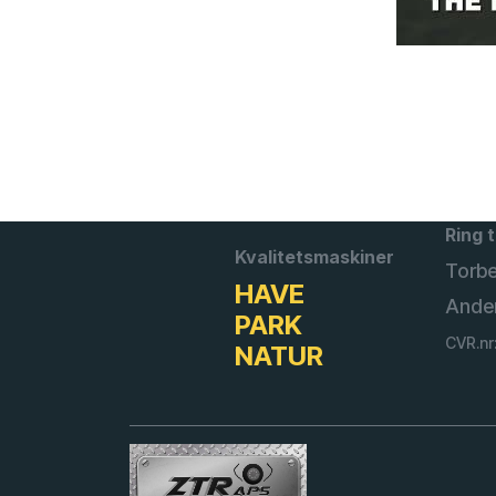
Ring t
Kvalitetsmaskiner
Torb
HAVE
Ande
PARK
CVR.nr
NATUR