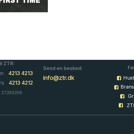
il ZTR:
Fø
Send en besked:
en
4213 4213
info@ztr.dk
Hust
rs
4213 4212
Bran
: 37263206
Gri
ZT