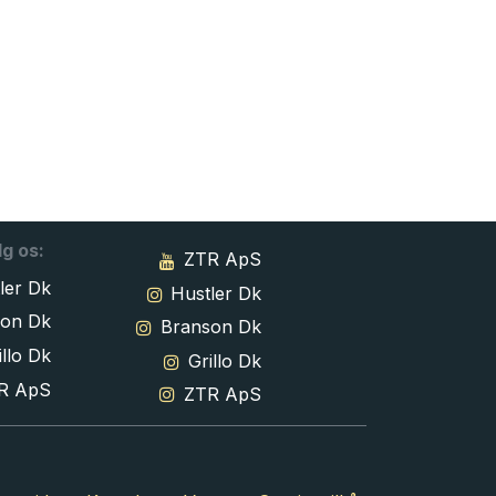
lg os:
ZTR ApS
ler Dk
Hustler Dk
son Dk
Branson Dk
llo Dk
Grillo Dk
R ApS
ZTR ApS