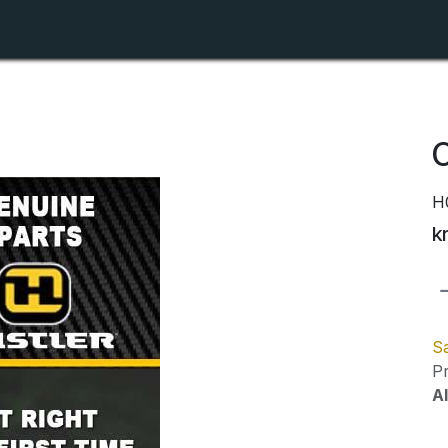
Shop
Forhandlerlister
Om ZTR
C
H
k
Sa
Pr
Al