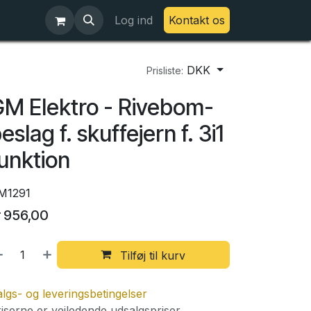
Log ind
Kontakt os
DKK
Prisliste:
M Elektro - Rivebom-
eslag f. skuffejern f. 3i1
unktion
M1291
r
956,00
Tilføj til kurv
lgs- og leveringsbetingelser
iserne er vejledende udsalgspriser