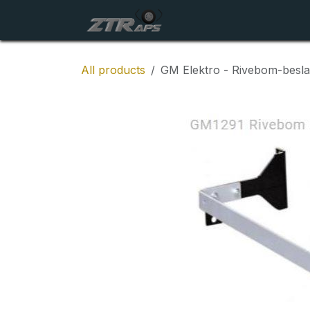
Skip to Content
Startside
Maskiner
All products
GM Elektro - Rivebom-beslag 