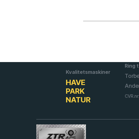
Ring t
Kvalitetsmaskiner
Torb
HAVE
Ande
PARK
CVR.nr
NATUR