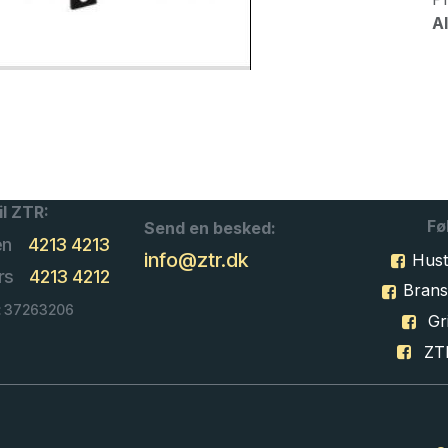
Al
il ZTR:
Fø
Send en besked:
en
4213 4213
info@ztr.dk
Hust
rs
4213 4212
Bran
: 37263206
Gri
ZT