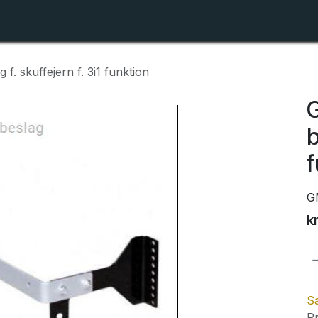
Shop
Forhandlerlister
Om ZTR
f. skuffejern f. 3i1 funktion
G
b
f
G
k
Sa
Pr