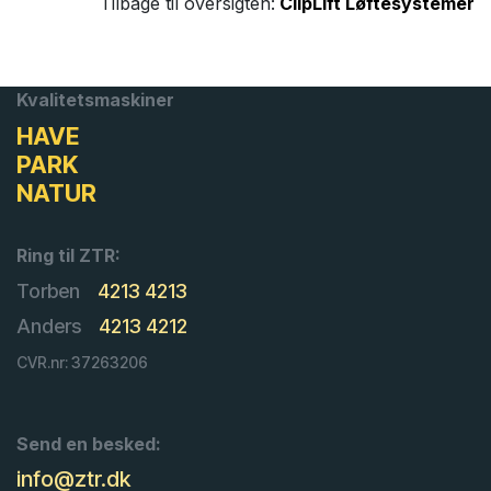
Tilbage til oversigten:
ClipLift Løftesystemer
Kvalitetsmaskiner
HAVE
PARK
NATUR
Ring til ZTR:
Torben
4213 4213
Anders
4213 4212
CVR.nr: 37263206
Send en besked:
info@ztr.dk