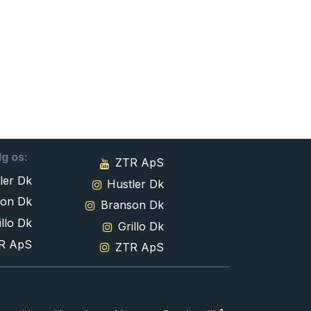
lg os:
ZTR ApS
ler Dk
Hustler Dk
son Dk
Branson Dk
llo Dk
Grillo Dk
R ApS
ZTR ApS