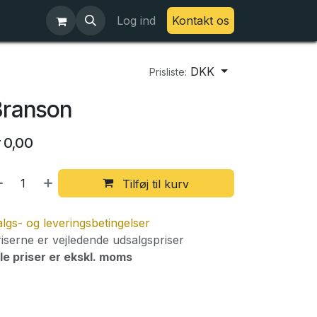
Log ind
Kontakt os
DKK
Prisliste:
Branson
r
0,00
Tilføj til kurv
lgs- og leveringsbetingelser
iserne er vejledende udsalgspriser
le priser er ekskl. moms