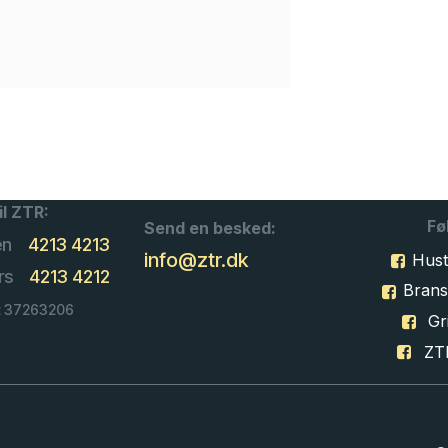
il ZTR:
Fø
Send en besked:
en
4213 4213
info@ztr.dk
Hust
rs
4213 4212
Bran
: 37263206
Gri
ZT