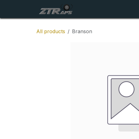
Skip to Content
Startside
Maskiner
All products
Branson