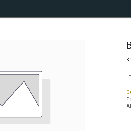
Shop
Forhandlerlister
Om ZTR
k
Sa
Pr
Al