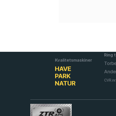
Ring t
Kvalitetsmaskiner
Torb
HAVE
Ande
PARK
CVR.nr
NATUR