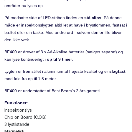
områder nu lyses op.
På modsatte side af LED-striben findes en
stålclips
. På denne
måde er inspektionslygten altid let at have i brystlommen, fastsat i
bæltet eller din taske. Med andre ord - selvom den er lille bliver
den ikke væk.
BF400 er drevet af 3 x AA Alkaline batterier (sælges separat) og
kan lyse kontinuerligt i
op til 9 timer
.
Lygten er fremstillet i aluminium af højeste kvalitet og er
slagfast
mod fald fra op til 1,5 meter.
BF400 er understøttet af Best Beam's 2 års garanti.
Funktioner:
Inspektionslys
Chip on Board (C.O.B)
3 lystilstande
Magnetisk