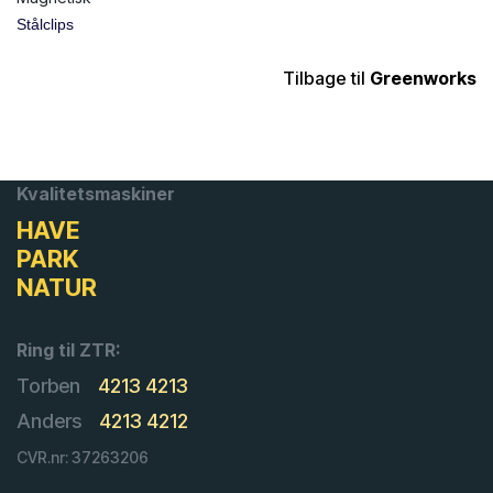
Stålclips
Tilbage til
Greenworks
Kvalitetsmaskiner
HAVE
PARK
NATUR
Ring til ZTR:
Torben
4213 4213
Anders
4213 4212
CVR.nr: 37263206