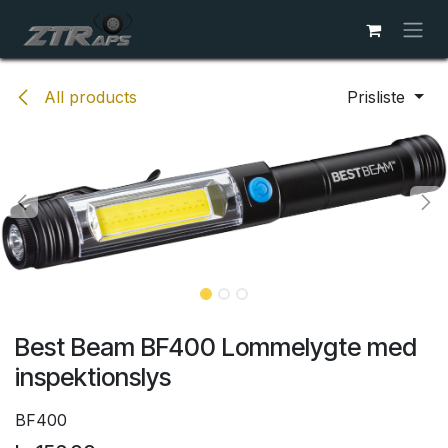
Skip to Content
All products
Prisliste
Best Beam BF400 Lommelygte med
inspektionslys
BF400