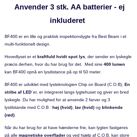
Anvender 3 stk. AA batterier - ej
inkluderet
BF400 er en lille og praktisk inspektionslygte fra Best Beam i et
multi-funktionelt design.
Hovedlyset er et
kraftfuld hvidt spot lys
, der sender en lyskegle
præcis derhen, hvor du har brug for det. Med sine
400 lumen
kan BF400 opnå en lysdistance på op til 50 meter.
BF400 er udviklet med lysteknologien Chip on Board (C.O.B);
En
stribe af LED
´er, er integreret langs lygtehuset og giver en bred
lyskegle. Du har mulighed for at anvende 2 farver og 3
lystilstande med C.O.B :
høj (hvid)
,
lav (hvid)
og
blinkende
(rød)
.
Når du har brug for at have hænderne frie, kan lygten fastgøres
på alle
magnetiske overflader
og ved hjælp af C.O.B, kan store