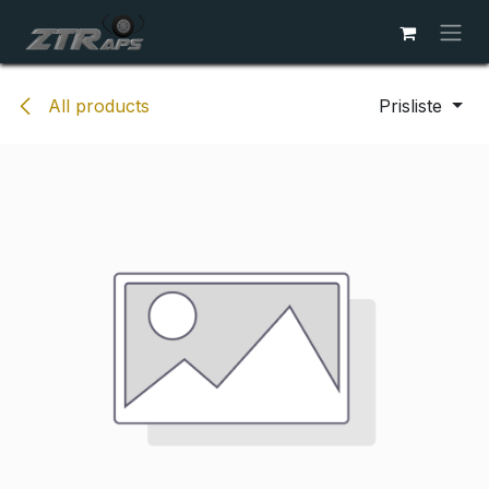
Skip to Content
All products
Prisliste