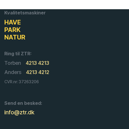
Kvalitetsmaskiner
HAVE
PARK
NATUR
Ring til ZTR:
Torben
4213 4213
Anders
4213 4212
CVR.nr: 37263206
Send en besked:
info@ztr.dk