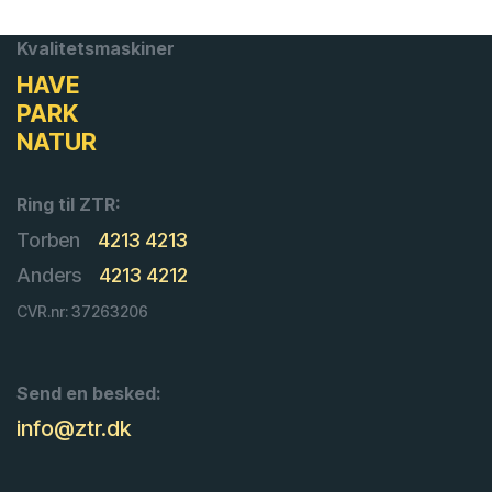
Kvalitetsmaskiner
HAVE
PARK
NATUR
Ring til ZTR:
Torben
4213 4213
Anders
4213 4212
CVR.nr: 37263206
Send en besked:
info@ztr.dk