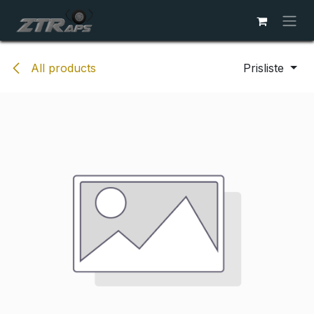
Skip to Content
All products
Prisliste