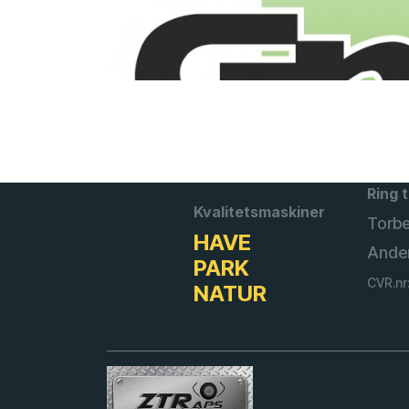
Ring t
Kvalitetsmaskiner
Torb
HAVE
Ande
PARK
CVR.nr
NATUR