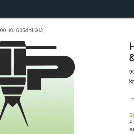
Shop
Forhandlerlister
Om ZTR
00-10. G85d til G131
H
&
9
k
Sa
Pr
Al