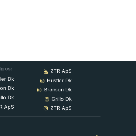
lg os:
ZTR ApS
ler Dk
Hustler Dk
son Dk
Branson Dk
llo Dk
Grillo Dk
R ApS
ZTR ApS