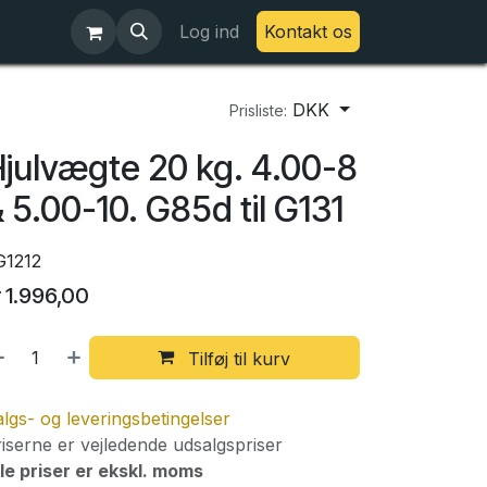
Log ind
Kontakt os
DKK
Prisliste:
julvægte 20 kg. 4.00-8
 5.00-10. G85d til G131
G1212
r
1.996,00
Tilføj til kurv
lgs- og leveringsbetingelser
iserne er vejledende udsalgspriser
le priser er ekskl. moms