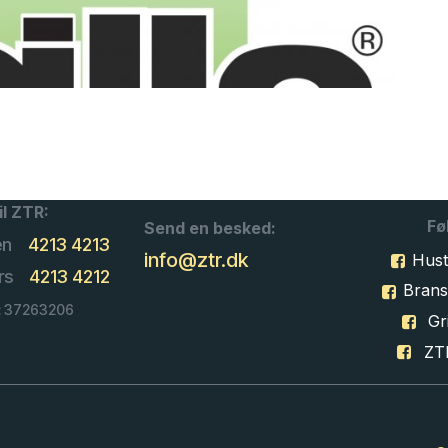
il ZTR:
Fø
Send en besked:
en
4213 4213
info@ztr.dk
Hust
rs
4213 4212
Bran
: 37263206
Gri
ZT