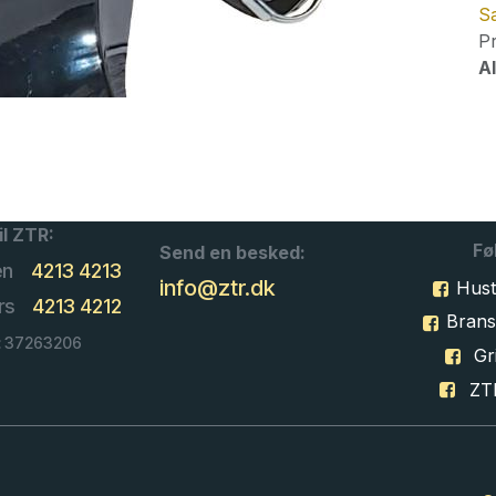
Sa
Pr
Al
il ZTR:
Fø
Send en besked:
en
4213 4213
info@ztr.dk
Hust
rs
4213 4212
Bran
: 37263206
Gri
ZT