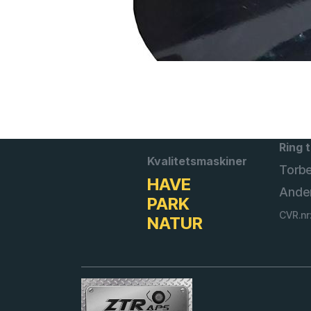
Ring t
Kvalitetsmaskiner
Torb
HAVE
Ande
PARK
CVR.nr
NATUR