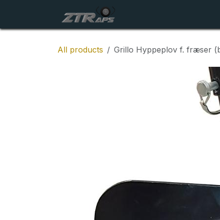
Skip to Content
Startside
Maskiner
All products
Grillo Hyppeplov f. fræser