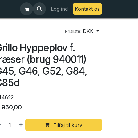
Log ind
Kontakt os
DKK
Prisliste:
rillo Hyppeplov f.
ræser (brug 940011)
45, G46, G52, G84,
G85d
44622
r
960,00
Tilføj til kurv