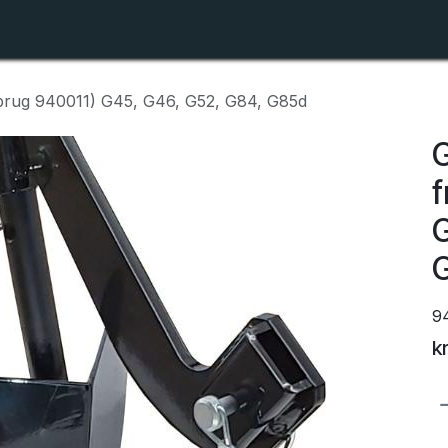
Shop
Forhandlerlister
Om ZTR
 (brug 940011) G45, G46, G52, G84, G85d
G
f
G
9
k