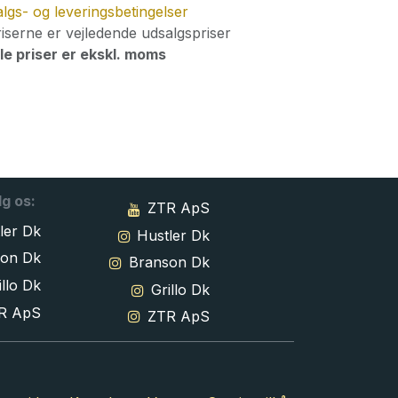
lgs- og leveringsbetingelser
iserne er vejledende udsalgspriser
le priser er ekskl. moms
lg os:
ZTR ApS
ler Dk
Hustler Dk
son Dk
Branson Dk
llo Dk
Grillo Dk
R ApS
ZTR ApS