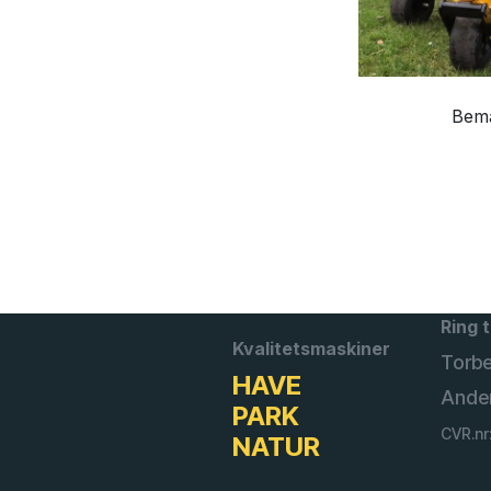
Bemæ
Ring t
Kvalitetsmaskiner
Torb
HAVE
Ande
PARK
CVR.nr
NATUR