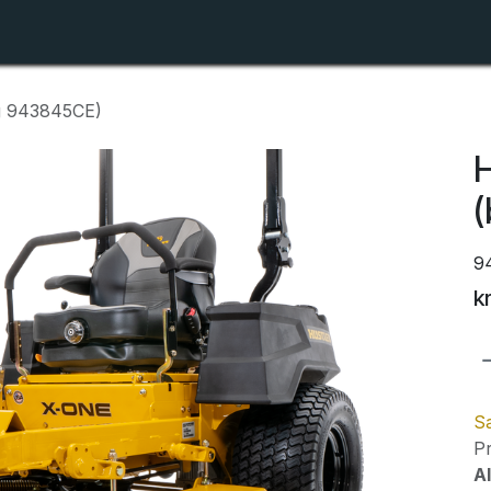
Shop
Forhandlerlister
Om ZTR
g 943845CE)
H
9
k
Sa
Pr
Al