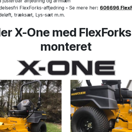
justerbar affjedring og armlæn
elsesfri FlexForks-affjedring
-
Se mere her
:
606696 FlexF
deløft, træksæt, Lys-sæt m.m.
tler X-One med FlexFork
monteret