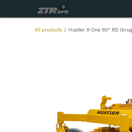
Skip to Content
Startside
Maskiner
All products
Hustler X-One 60" RD (bru