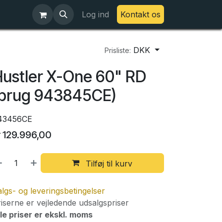
Log ind
Kontakt os
DKK
Prisliste:
ustler X-One 60" RD
(brug 943845CE)
43456CE
r
129.996,00
Tilføj til kurv
lgs- og leveringsbetingelser
iserne er vejledende udsalgspriser
le priser er ekskl. moms