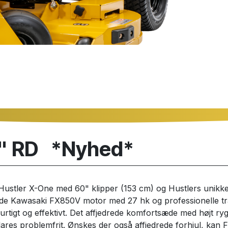
0" RD *Nyhed*
e Hustler X-One med 60" klipper (153 cm) og Hustlers unik
ede Kawasaki FX850V motor med 27 hk og professionelle tra
urtigt og effektivt. Det affjedrede komfortsæde med højt ryg
ares problemfrit. Ønskes der også affjedrede forhjul, kan F