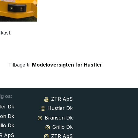
kast.
Tilbage til
Modeloversigten for Hustler
lg os:
ZTR ApS
ler Dk
Hustler Dk
son Dk
Branson Dk
llo Dk
Grillo Dk
R ApS
ZTR ApS