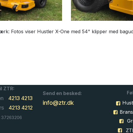
rk: Fotos viser Hustler X-One med 54" klipper med bagud
il ZTR:
Fø
Send en besked:
en
4213 4213
info@ztr.dk
Hust
rs
4213 4212
Bran
: 37263206
Gri
ZT