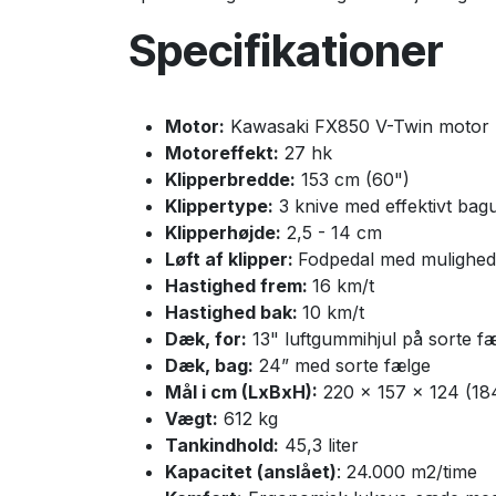
Specifikationer
Motor:
Kawasaki FX850 V-Twin motor
Motoreffekt:
27 hk
Klipperbredde:
153 cm (60")
Klippertype:
3 knive med effektivt bag
Klipperhøjde:
2,5 - 14 cm
Løft af klipper:
Fodpedal med mulighed fo
Hastighed frem:
16 km/t
Hastighed bak:
10 km/t
Dæk, for:
13" luftgummihjul på sorte f
Dæk, bag:
24
” med sorte fælge
Mål i cm (LxBxH):
220 x 157 x 124 (184
Vægt:
612 kg
Tankindhold:
45,3 liter
Kapacitet (anslået)
: 24.000 m2/time