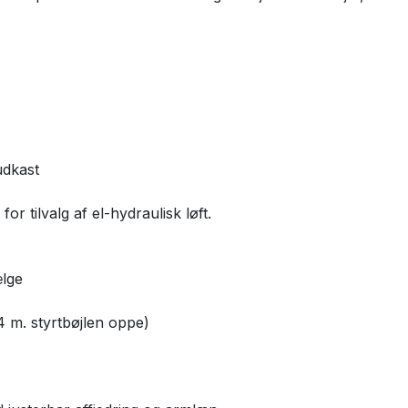
udkast
r tilvalg af el-hydraulisk løft.
ælge
 m. styrtbøjlen oppe)