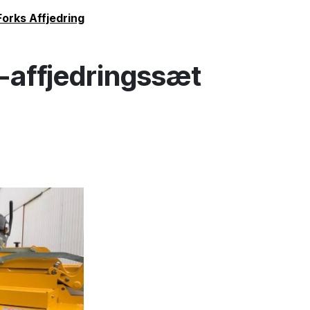
orks Affjedring
s-affjedringssæt