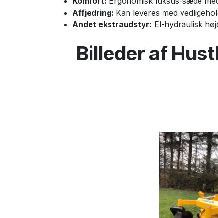
Komfort:
Ergonomisk luksus-sæde med 
Affjedring:
Kan leveres med vedligehold
Andet ekstraudstyr:
El-hydraulisk høj
Billeder af Hus