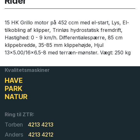
Rider
15 HK Grillo motor på 452 ccm med el-start, Lys, El-
tilkobling af klipper, Trinløs hydrostatisk fremdrift,
Hastighed: 0 - 9 km/h. Differentialespærre, 85 cm
klippebredde, 35-85 mm klippehøjde, Hjul
13x5.00/16x6.5-8 med terræn-mønster. Vægt: 250 kg
Kvalitetsmaskiner
HAVE
PARK
NATUR
Ring til ZTR:
Torben
4213 4213
Anders
4213 4212