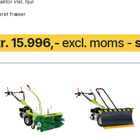
tor inkl. hjul
eret fræser
r. 15.996,-
excl. moms -