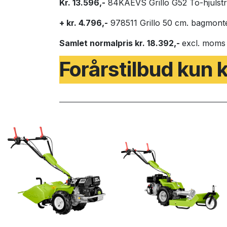
Kr. 13.596,-
84KAEVS Grillo G52 To-hjulstrak
+ kr. 4.796,-
978511 Grillo 50 cm. bagmont
Samlet normalpris kr. 18.392,-
excl. moms
Forårstilbud kun k