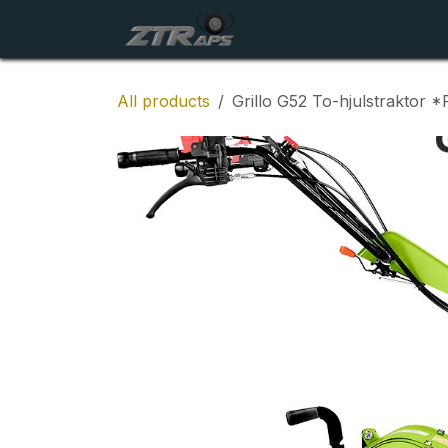
Skip to Content
Startside
Maskiner
All products
Grillo G52 To-hjulstrakto