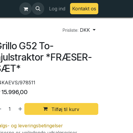
Log ind
Kontakt os
DKK
Prisliste:
rillo G52 To-
julstraktor *FRÆSER-
SÆT*
4KAEVS/978511
r
15.996,00
Tilføj til kurv
lgs- og leveringsbetingelser
iserne er vejledende udsalgspriser