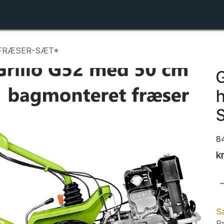
Shop
Forhandlerlister
Om ZTR
r *FRÆSER-SÆT*
G
h
8
k
Sa
Pr