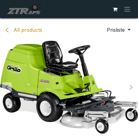
Skip to Content
All products
Prisliste