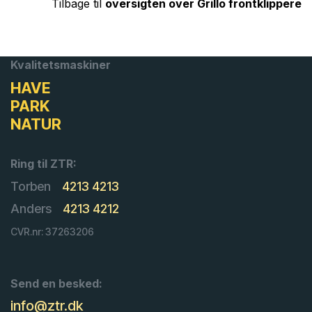
Tilbage til
oversigten over Grillo frontklippere
Kvalitetsmaskiner
HAVE
PARK
NATUR
Ring til ZTR:
Torben
4213 4213
Anders
4213 4212
CVR.nr: 37263206
Send en besked:
info@ztr.dk