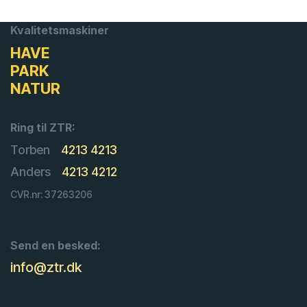
Kvalitetsmaskiner
HAVE
PARK
NATUR
Ring til ZTR:
Torben
4213 4213
Anders
4213 4212
CVR.nr: 37263206
Send en besked:
info@ztr.dk