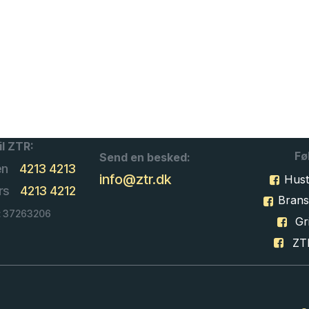
il ZTR:
Fø
Send en besked:
en
4213 4213
info@ztr.dk
Hust
rs
4213 4212
Bran
: 37263206
Gri
ZT