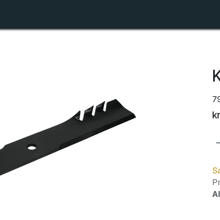
Shop
Forhandlerlister
Om ZTR
K
7
k
Sa
Pr
Al