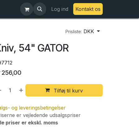
Log ind
Kontakt os
DKK
Prisliste:
niv, 54" GATOR
97712
r
256,00
Tilføj til kurv
lgs- og leveringsbetingelser
iserne er vejledende udsalgspriser
le priser er ekskl. moms