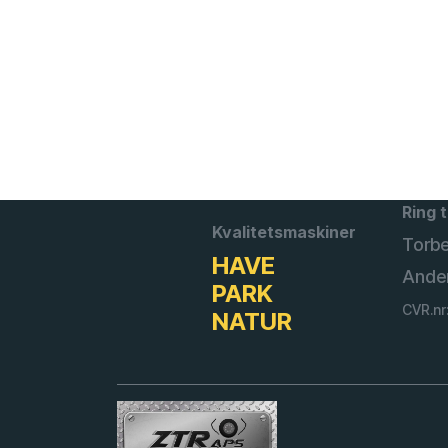
Ring t
Kvalitetsmaskiner
Torb
HAVE
Ande
PARK
CVR.nr
NATUR