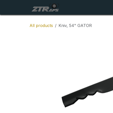
Skip to Content
Startside
Maskiner
All products
Kniv, 54" GATOR