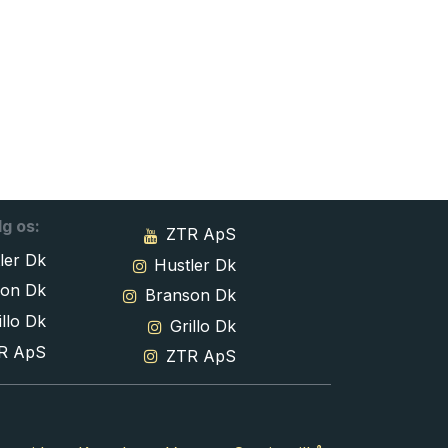
lg os:
ZTR ApS
ler Dk
Hustler Dk
son Dk
Branson Dk
llo Dk
Grillo Dk
R ApS
ZTR ApS