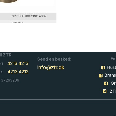
il ZTR:
Fø
Send en besked:
en
4213 4213
info@ztr.dk
Hust
rs
4213 4212
Bran
: 37263206
Gri
ZT