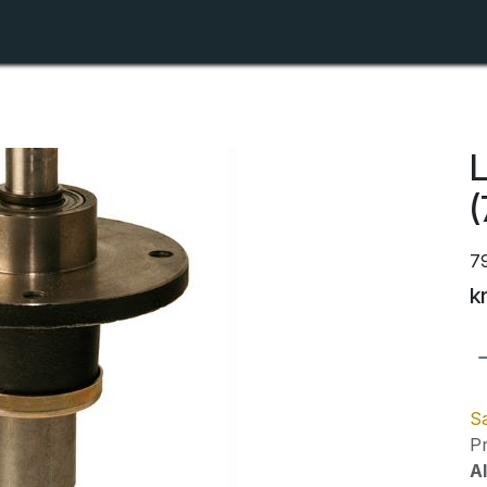
Shop
Forhandlerlister
Om ZTR
L
7
k
Sa
Pr
Al