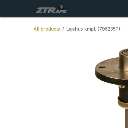
Skip to Content
Startside
Maskiner
All products
Lejehus kmpl. (796235P)