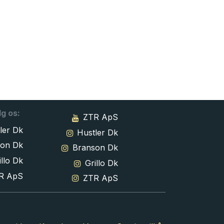
lg os:
ZTR ApS
ler Dk
Hustler Dk
son Dk
Branson Dk
llo Dk
Grillo Dk
R ApS
ZTR ApS