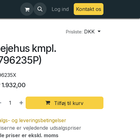
Log ind
Kontakt os
DKK
Prisliste:
ejehus kmpl.
(796235P)
96235X
r
1.932,00
Tilføj til kurv
lgs- og leveringsbetingelser
iserne er vejledende udsalgspriser
le priser er ekskl. moms