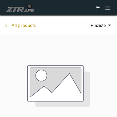
Skip to Content
All products
Prisliste