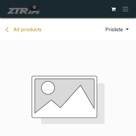
Skip to Content
All products
Prisliste