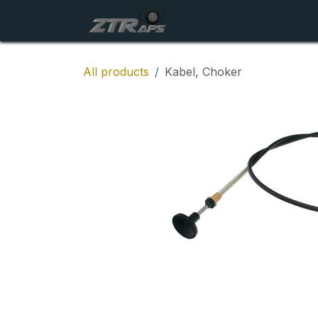
Skip to Content
Startside
Maskiner
All products
Kabel, Choker