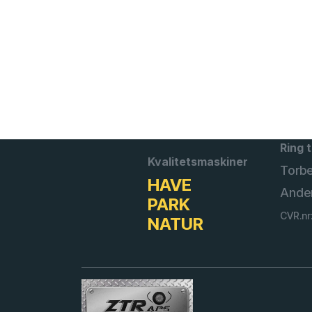
Ring t
Kvalitetsmaskiner
Torb
HAVE
Ande
PARK
CVR.nr
NATUR