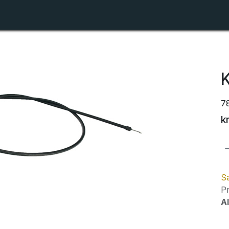
Shop
Forhandlerlister
Om ZTR
K
7
k
Sa
Pr
Al