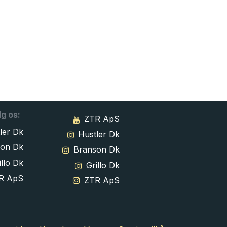
lg os:
ZTR ApS
ler Dk
Hustler Dk
son Dk
Branson Dk
llo Dk
Grillo Dk
R ApS
ZTR ApS