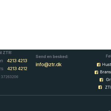
il ZTR:
Fø
Send en besked:
en
4213 4213
info@ztr.dk
Hust
rs
4213 4212
Bran
: 37263206
Gri
ZT