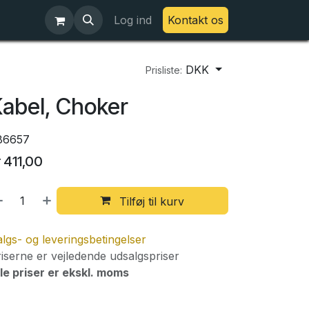
Log ind
Kontakt os
DKK
Prisliste:
abel, Choker
86657
r
411,00
Tilføj til kurv
lgs- og leveringsbetingelser
iserne er vejledende udsalgspriser
le priser er ekskl. moms