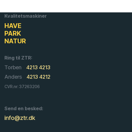
Kvalitetsmaskiner
HAVE
PARK
NATUR
Ring til ZTR:
Torben
4213 4213
Anders
4213 4212
CVR.nr: 37263206
Send en besked:
info@ztr.dk