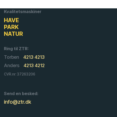
Kvalitetsmaskiner
HAVE
PARK
NATUR
Ring til ZTR:
Torben
4213 4213
Anders
4213 4212
CVR.nr: 37263206
Send en besked:
info@ztr.dk