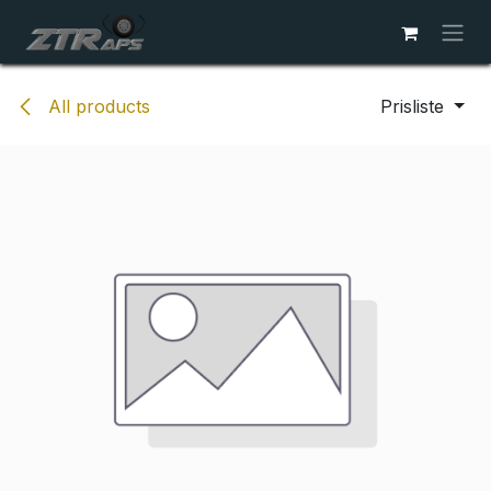
Skip to Content
All products
Prisliste