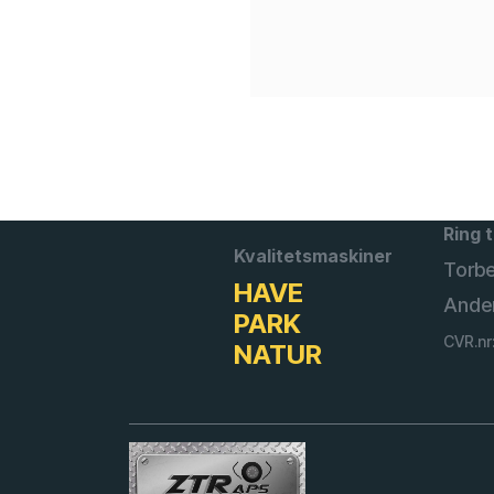
Ring t
Kvalitetsmaskiner
Torb
HAVE
Ande
PARK
CVR.nr
NATUR