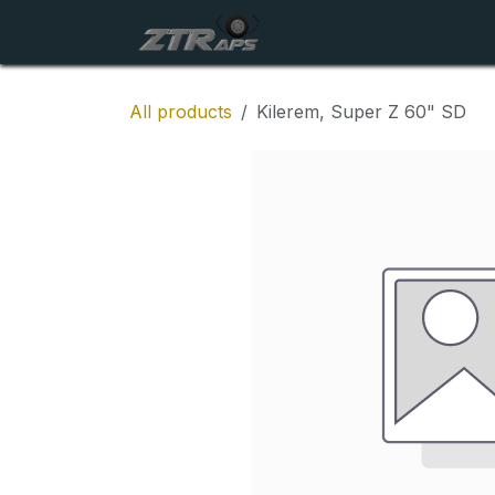
Skip to Content
Startside
Maskiner
All products
Kilerem, Super Z 60" SD