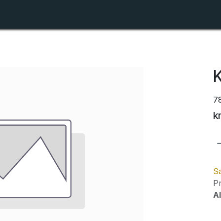
Shop
Forhandlerlister
Om ZTR
K
7
k
Sa
Pr
Al