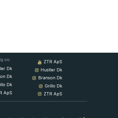
lg os:
ZTR ApS
ler Dk
Hustler Dk
son Dk
Branson Dk
llo Dk
Grillo Dk
R ApS
ZTR ApS