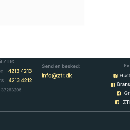
il ZTR:
Fø
Send en besked:
en
4213 4213
info@ztr.dk
Hust
rs
4213 4212
Bran
: 37263206
Gri
ZT