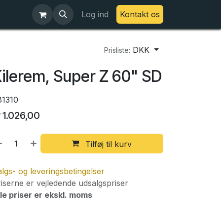
Log ind
Kontakt os
DKK
Prisliste:
ilerem, Super Z 60" SD
81310
r
1.026,00
Tilføj til kurv
lgs- og leveringsbetingelser
iserne er vejledende udsalgspriser
le priser er ekskl. moms