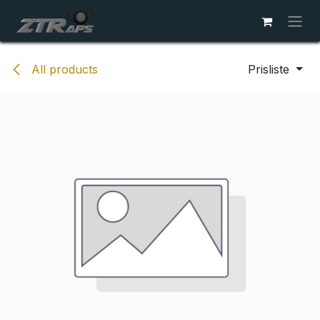
Skip to Content
All products
Prisliste