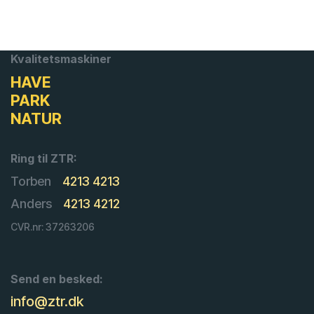
Kvalitetsmaskiner
HAVE
PARK
NATUR
Ring til ZTR:
Torben
4213 4213
Anders
4213 4212
CVR.nr: 37263206
Send en besked:
info@ztr.dk