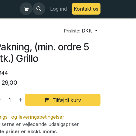
Log ind
Kontakt os
DKK
Prisliste:
akning, (min. ordre 5
tk.) Grillo
644
r
29,00
Tilføj til kurv
lgs- og leveringsbetingelser
iserne er vejledende udsalgspriser
le priser er ekskl. moms