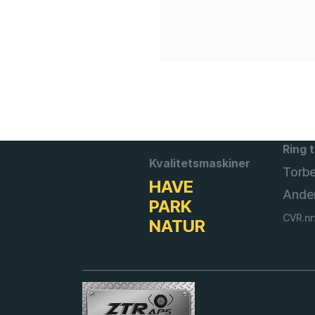
Ring t
Kvalitetsmaskiner
Torb
HAVE
Ande
PARK
CVR.nr
NATUR