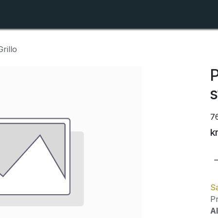
Shop
Forhandlerlister
Om ZTR
rillo
P
s
7
k
Sa
Pr
Al