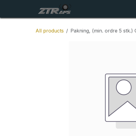
Skip to Content
Startside
Maskiner
All products
Pakning, (min. ordre 5 stk.) G