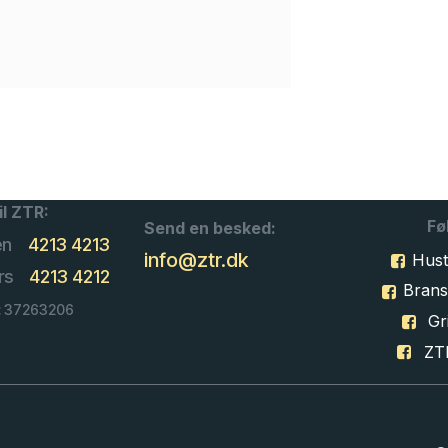
il ZTR:
Fø
Send en besked:
en
4213 4213
info@ztr.dk
Hust
rs
4213 4212
Bran
: 37263206
Gri
ZT