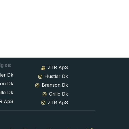
lg os:
ZTR ApS
ler Dk
Hustler Dk
son Dk
Branson Dk
llo Dk
Grillo Dk
R ApS
ZTR ApS