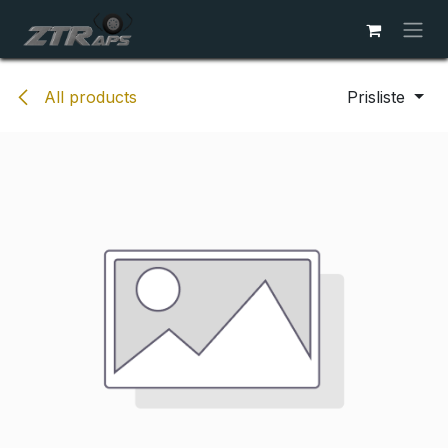
Skip to Content
All products
Prisliste