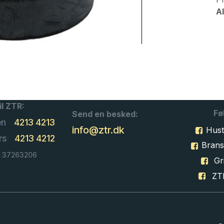
Al
il ZTR:
Fø
Send en besked:
en
4213 4213
info@ztr.dk
Hust
rs
4213 4212
Bran
: 37263206
Gri
ZT