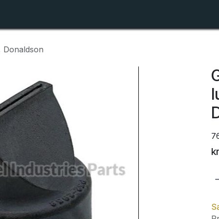
Shop
Forhandlerlister
Om ZTR
e, Donaldson
G
l
7
k
Sa
Pr