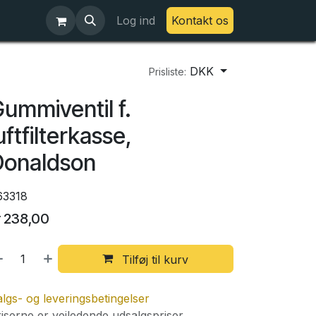
Log ind
Kontakt os
DKK
Prisliste:
ummiventil f.
uftfilterkasse,
Donaldson
63318
r
238,00
Tilføj til kurv
lgs- og leveringsbetingelser
iserne er vejledende udsalgspriser