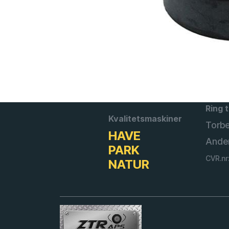
Ring t
Kvalitetsmaskiner
Torb
HAVE
Ande
PARK
CVR.nr
NATUR