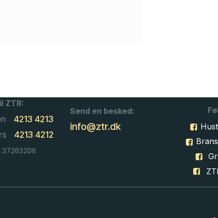
il ZTR:
Fø
Send en besked:
en
4213 4213
info@ztr.dk
Hust
rs
4213 4212
Bran
: 37263206
Gri
ZT