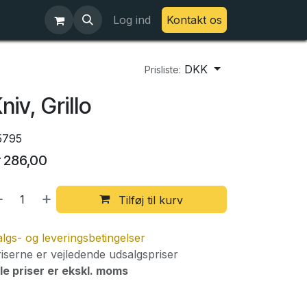
Log ind
Kontakt os
DKK
Prisliste:
niv, Grillo
5795
r
286,00
Tilføj til kurv
lgs- og leveringsbetingelser
iserne er vejledende udsalgspriser
le priser er ekskl. moms