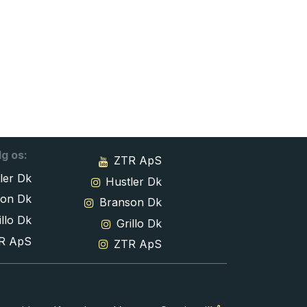
lg os:
ZTR ApS
ler Dk
Hustler Dk
son Dk
Branson Dk
llo Dk
Grillo Dk
R ApS
ZTR ApS