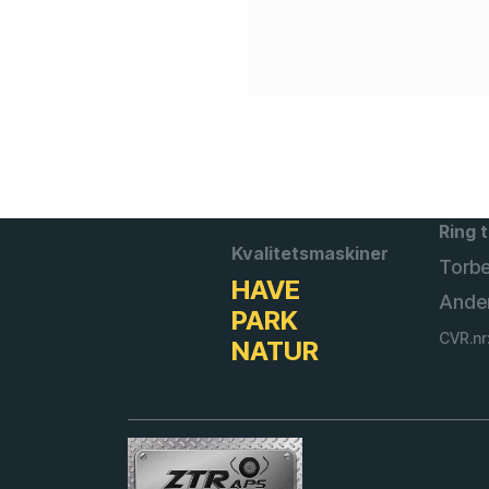
Ring t
Kvalitetsmaskiner
Torb
HAVE
Ande
PARK
CVR.nr
NATUR