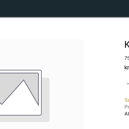
Shop
Forhandlerlister
Om ZTR
K
7
k
Sa
Pr
Al