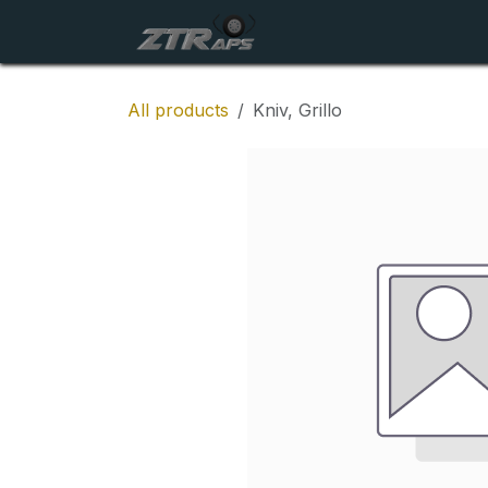
Skip to Content
Startside
Maskiner
All products
Kniv, Grillo