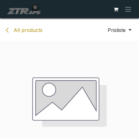
Skip to Content
All products
Prisliste