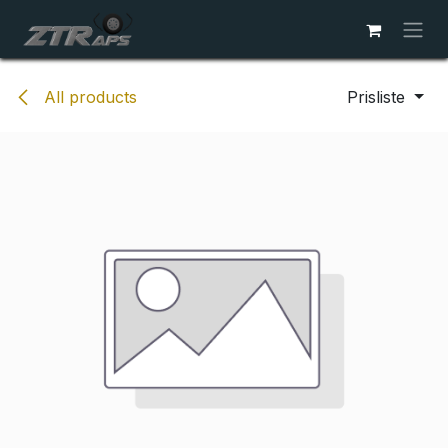
Skip to Content
All products
Prisliste