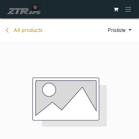
Skip to Content
All products
Prisliste