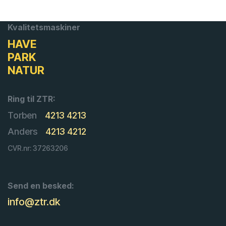
Kvalitetsmaskiner
HAVE
PARK
NATUR
Ring til ZTR:
Torben
4213 4213
Anders
4213 4212
CVR.nr: 37263206
Send en besked:
info@ztr.dk