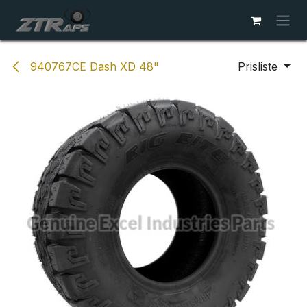
Skip to Content
940767CE Dash XD 48"
Prisliste