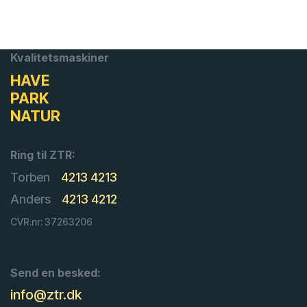
Kvalitetsmaskiner
HAVE
PARK
NATUR
Ring til ZTR:
Torben
4213 4213
Anders
4213 4212
CVR.nr: 37263206
Send en besked:
info@ztr.dk