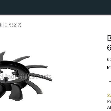
Shop
Forhandlerlister
Om ZTR
 (HG-55217)
B
6
k
Sa
Pr
Al