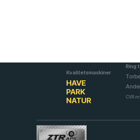
Ring t
Kvalitetsmaskiner
Torb
HAVE
Ande
PARK
CVR.nr
NATUR