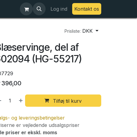
Log ind
Kontakt os
DKK
Prisliste:
læservinge, del af
602094 (HG-55217)
07729
r
396,00
Tilføj til kurv
lgs- og leveringsbetingelser
iserne er vejledende udsalgspriser
le priser er ekskl. moms