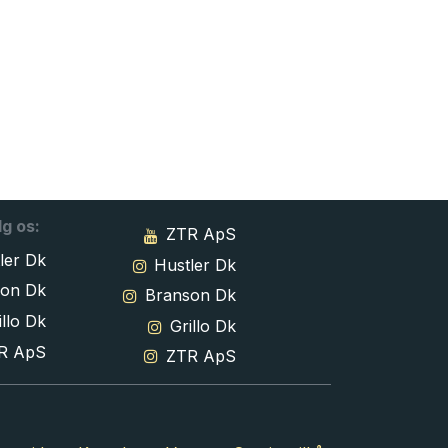
lg os:
ZTR ApS
ler Dk
Hustler Dk
son Dk
Branson Dk
llo Dk
Grillo Dk
R ApS
ZTR ApS