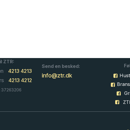
il ZTR:
Fø
Send en besked:
en
4213 4213
info@ztr.dk
Hust
rs
4213 4212
Bran
: 37263206
Gri
ZT