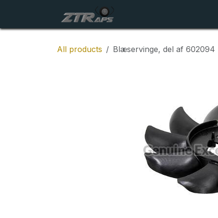
Skip to Content
Startside
Maskiner
All products
Blæservinge, del af 602094