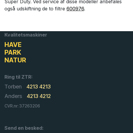
Super Duty. Ved service af disse modeller anbefales
også udskiftning de to filtre
600976
.
Kvalitetsmaskiner
HAVE
PARK
NATUR
Ring til ZTR:
Torben
4213 4213
Anders
4213 4212
CVR.nr: 37263206
Send en besked: