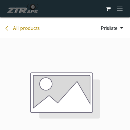
Skip to Content
All products
Prisliste